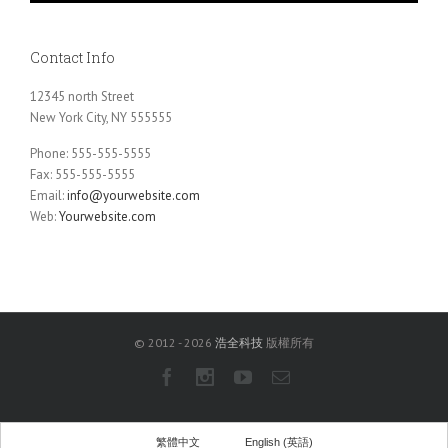
Contact Info
12345 north Street
New York City, NY 555555
Phone: 555-555-5555
Fax: 555-555-5555
Email:
info@yourwebsite.com
Web:
Yourwebsite.com
© 2012 -
2026
浩全科技
版權所有
Facebook
Instagram
Youtube
Email
繁體中文
English
(
英語
)