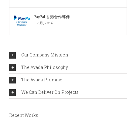
PayPal 香港合作夥伴
5 7 月, 2016
Our Company Mission
The Avada Philosophy
The Avada Promise
We Can Deliver On Projects
Recent Works