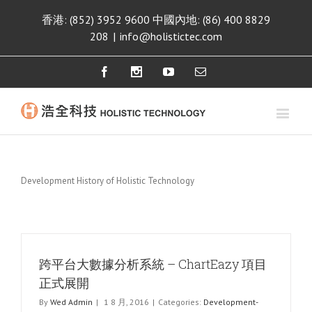
香港: (852) 3952 9600 中國內地: (86) 400 8829
208
|
info@holistictec.com
Facebook
Instagram
Youtube
Email
Development History of Holistic Technology
跨平台大數據分析系統 – ChartEazy 項目
正式展開
By
Wed Admin
|
1 8 月, 2016
|
Categories:
Development-