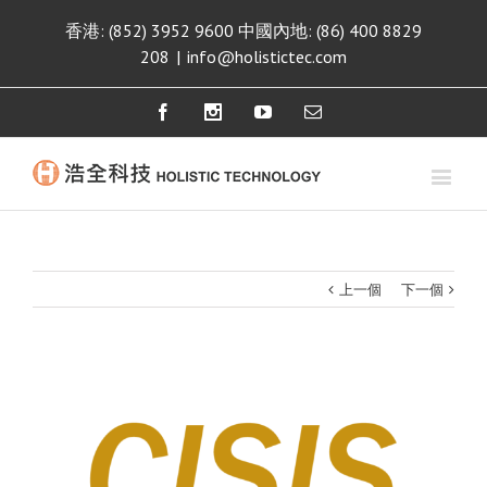
香港: (852) 3952 9600 中國內地: (86) 400 8829
208
|
info@holistictec.com
Facebook
Instagram
Youtube
Email
上一個
下一個
View
Larger
Image