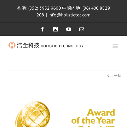
香港: (852) 3952 9600 中國內地: (86) 400 8829
208
|
info@holistictec.com
Facebook
Instagram
Youtube
Email
上一個
View
Larger
Image