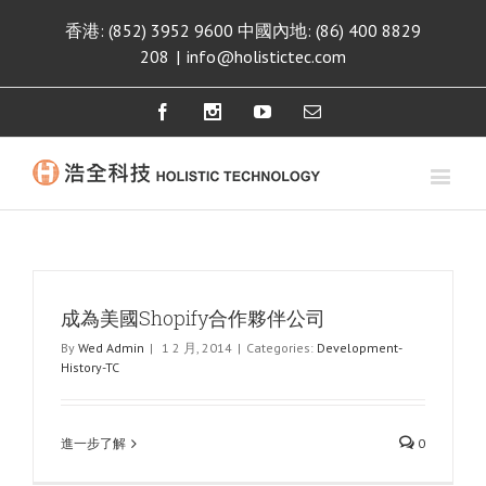
香港: (852) 3952 9600 中國內地: (86) 400 8829
208
|
info@holistictec.com
Facebook
Instagram
Youtube
Email
成為美國Shopify合作夥伴公司
By
Wed Admin
|
1 2 月, 2014
|
Categories:
Development-
History-TC
進一步了解
0