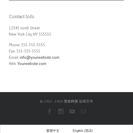
Contact Info
12345 north Street
New York City, NY 555555
Phone: 555-555-5555
Fax: 555-555-5555
Email:
info@yourwebsite.com
Web:
Yourwebsite.com
© 2012 -
2026
浩全科技
版權所有
Facebook
Instagram
Youtube
Email
繁體中文
English
(
英語
)