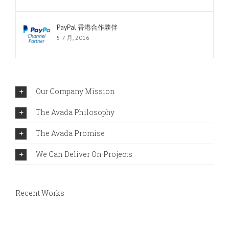
PayPal 香港合作夥伴
5 7 月, 2016
Our Company Mission
The Avada Philosophy
The Avada Promise
We Can Deliver On Projects
Recent Works